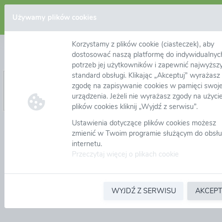
Zaloguj się
Używamy plików cookies
Korzystamy z plików cookie (ciasteczek), aby
Nie pamiętam hasła
dostosować naszą platformę do indywidualnyc
potrzeb jej użytkowników i zapewnić najwyższ
standard obsługi. Klikając „Akceptuj” wyrażasz
Adres email:
*
zgodę na zapisywanie cookies w pamięci swoj
urządzenia. Jeżeli nie wyrażasz zgody na użyci
plików cookies kliknij „Wyjdź z serwisu”.
Ustawienia dotyczące plików cookies możesz
zmienić w Twoim programie służącym do obsłu
internetu.
Przeczytaj więcej o plikach cookie
WYJDŹ Z SERWISU
AKCEPT